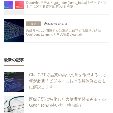
OpenAIのモデルとgpt_index(llama_index)を使ってビジ
ネスに関する質問応答botを構築
技術
2020年11月27日
教師ラベルの間違えを効率的に修正する魔法の方法
Confident Learningとその実装cleanlab
最新の記事
ChatGPTで品質の高い文章を作成するには
何が必要？ビジネスにおける具体例ととも
に解説します
医療分野に特化した大規模学習済みモデル
GatorTronの使い方（準備編）