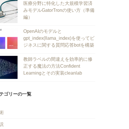
医療分野に特化した大規模学習済
みモデルGatorTronの使い方（準備
編）
OpenAIのモデルと
gpt_index(llama_index)を使ってビ
ジネスに関する質問応答botを構築
教師ラベルの間違えを効率的に修
正する魔法の方法Confident
Learningとその実装cleanlab
テゴリーの一覧
術
説