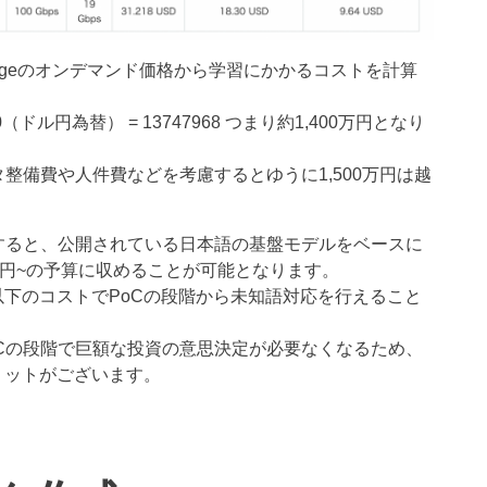
argeのオンデマンド価格から学習にかかるコストを計算
日) * 130（ドル円為替） = 13747968 つまり約1,400万円となり
整備費や人件費などを考慮するとゆうに1,500万円は越
すると、公開されている日本語の基盤モデルをベースに
0万円~の予算に収めることが可能となります。
以下のコストでPoCの段階から未知語対応を行えること
Cの段階で巨額な投資の意思決定が必要なくなるため、
リットがございます。