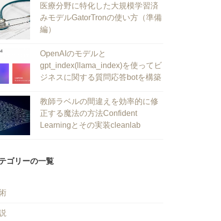
医療分野に特化した大規模学習済
みモデルGatorTronの使い方（準備
編）
OpenAIのモデルと
gpt_index(llama_index)を使ってビ
ジネスに関する質問応答botを構築
教師ラベルの間違えを効率的に修
正する魔法の方法Confident
Learningとその実装cleanlab
テゴリーの一覧
術
説