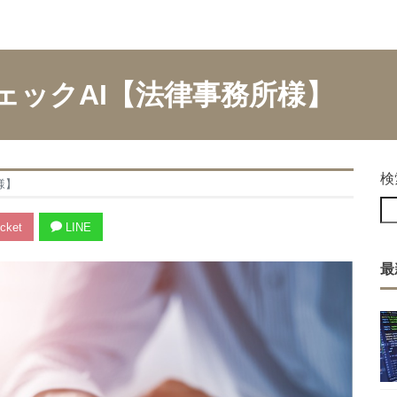
ェックAI【法律事務所様】
検
様】
cket
LINE
最